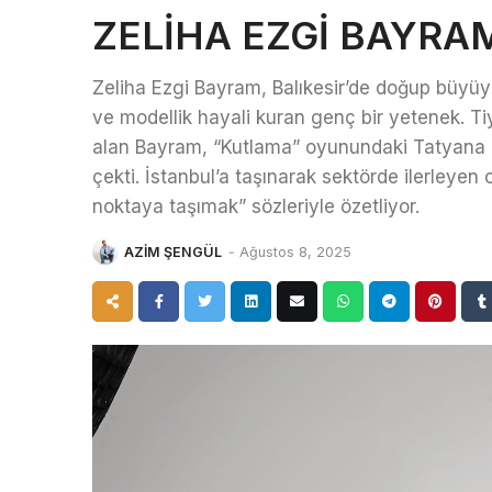
ZELİHA EZGİ BAYRA
Zeliha Ezgi Bayram, Balıkesir’de doğup büyü
ve modellik hayali kuran genç bir yetenek. Tiya
alan Bayram, “Kutlama” oyunundaki Tatyana ro
çekti. İstanbul’a taşınarak sektörde ilerleyen
noktaya taşımak” sözleriyle özetliyor.
AZİM ŞENGÜL
-
Ağustos 8, 2025