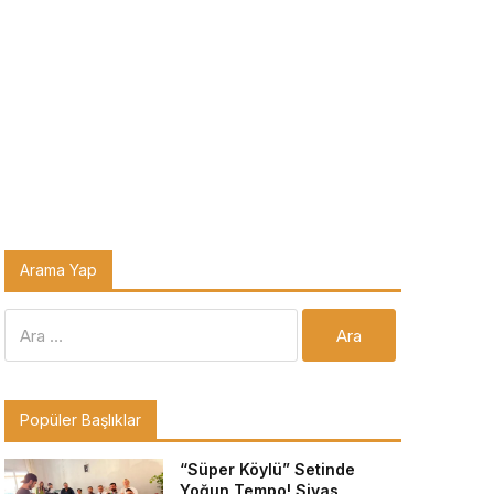
Arama Yap
Arama:
Popüler Başlıklar
“Süper Köylü” Setinde
Yoğun Tempo! Sivas