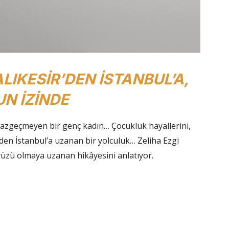
LIKESİR’DEN İSTANBUL’A,
N İZİNDE
azgeçmeyen bir genç kadın… Çocukluk hayallerini,
ir’den İstanbul’a uzanan bir yolculuk… Zeliha Ezgi
yüzü olmaya uzanan hikâyesini anlatıyor.