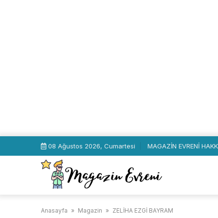
Skip
08 Ağustos 2026, Cumartesi
MAGAZİN EVRENİ HAKK
to
content
Anasayfa
»
Magazin
»
ZELİHA EZGİ BAYRAM