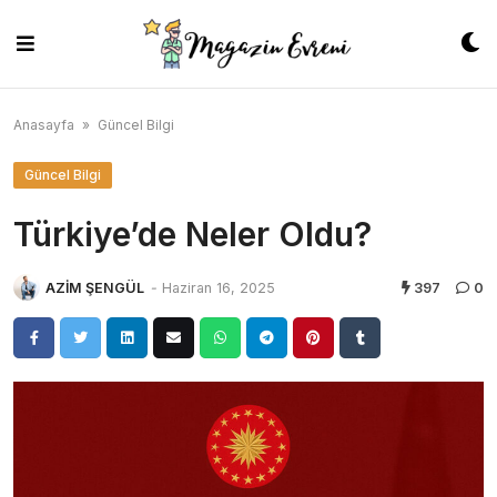
Skip
to
content
Anasayfa
»
Güncel Bilgi
Güncel Bilgi
Türkiye’de Neler Oldu?
AZİM ŞENGÜL
-
Haziran 16, 2025
397
0