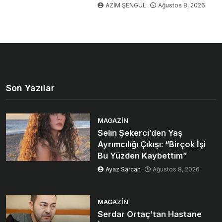
AZİM ŞENGÜL
Ağustos 8, 2026
Son Yazılar
MAGAZIN
Selin Şekerci’den Yaş
Ayrımcılığı Çıkışı: “Birçok İşi
Bu Yüzden Kaybettim”
Ayaz Sarcan
Ağustos 8, 2026
MAGAZIN
Serdar Ortaç’tan Hastane