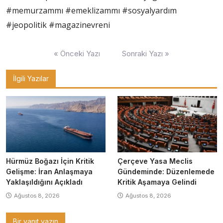
#memurzammı #emeklizammı #sosyalyardım
#jeopolitik #magazinevreni
Yazı
« Önceki Yazı
Sonraki Yazı »
gezinmesi
İlgili Yazılar
Hürmüz Boğazı İçin Kritik
Çerçeve Yasa Meclis
Gelişme: İran Anlaşmaya
Gündeminde: Düzenlemede
Yaklaşıldığını Açıkladı
Kritik Aşamaya Gelindi
Ağustos 8, 2026
Ağustos 8, 2026
Bir yanıt yazın