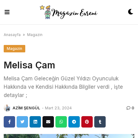
Skip
to
content
Anasayfa
»
Magazin
Magazin
Melisa Çam
Melisa Çam Geleceğin Güzel Yıldızı Oyunculuk
Hakkında ve Kendisi Hakkında Bilgiler verdi , işte
detaylar ;
AZİM ŞENGÜL
-
Mart 23, 2024
0