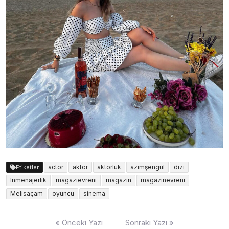
actor
aktör
aktörlük
azimşengül
dizi
Etiketler
lnmenajerlik
magazievreni
magazin
magazinevreni
Melisaçam
oyuncu
sinema
Yazı
« Önceki Yazı
Sonraki Yazı »