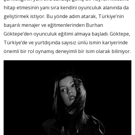
hitap etmesinin yanı sıra kendini oyunculuk alanında da
geliştirmek istiyor. Bu yönde adım atarak, Türkiye’nin
başarılı menajer ve eğitmenlerinden Burhan
Göktepe’den oyunculuk eğitimi almaya başladı. Göktepe,
Türkiye’de ve yurtdışında sayısız ünlü ismin kariyerinde
önemli bir rol oynamış deneyimli bir isim olarak biliniyor.