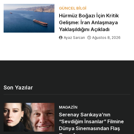
GÜNCEL BILGI
Hürmüz Boğazı İçin Kritik
Gelişme: İran Anlaşmaya
Yaklaşıldığını Açıkladı
Ayaz Sarcan
Ağustos 8, 2026
Son Yazılar
MAGAZIN
Serenay Sarıkaya’nın
“Sevdiğim İnsanlar” Filmine
Dünya Sinemasından Flaş