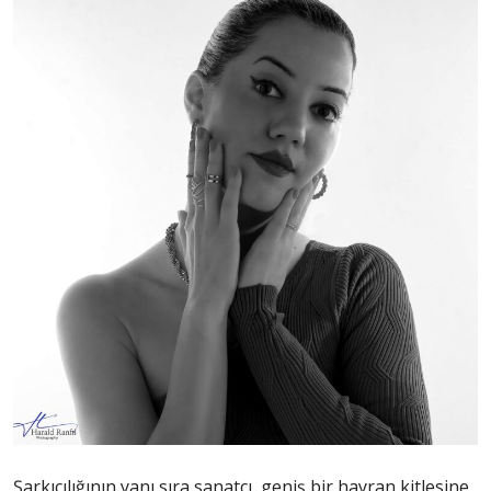
Şarkıcılığının yanı sıra sanatçı, geniş bir hayran kitlesine