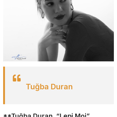
Tuğba Duran
**Tuğba Duran, “Lepi Moj”