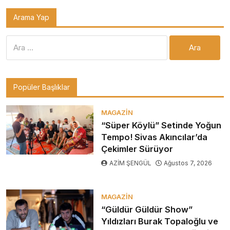
Arama Yap
Arama:
Popüler Başlıklar
MAGAZIN
“Süper Köylü” Setinde Yoğun
Tempo! Sivas Akıncılar’da
Çekimler Sürüyor
AZİM ŞENGÜL
Ağustos 7, 2026
MAGAZIN
“Güldür Güldür Show”
Yıldızları Burak Topaloğlu ve