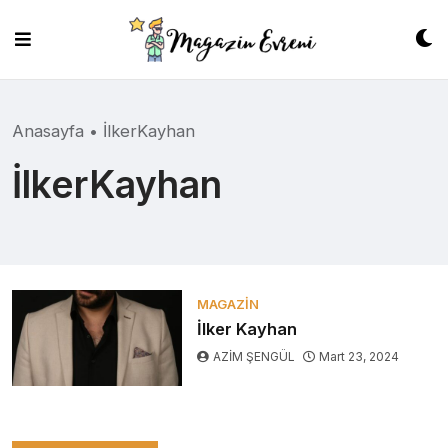
Skip
to
content
Anasayfa
•
İlkerKayhan
İlkerKayhan
MAGAZIN
İlker Kayhan
AZİM ŞENGÜL
Mart 23, 2024