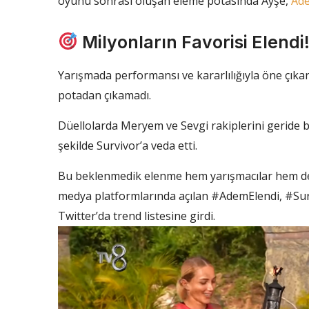
oyunu sonrası oluşan eleme potasında Ayşe,
Ad
Milyonların Favorisi Elendi
Yarışmada performansı ve kararlılığıyla öne çıka
potadan çıkamadı.
Düellolarda Meryem ve Sevgi rakiplerini geride bı
şekilde Survivor’a veda etti.
Bu beklenmedik elenme hem yarışmacılar hem de se
medya platformlarında açılan #AdemElendi, #Surv
Twitter’da trend listesine girdi.