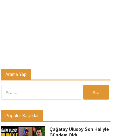
Arama Yap
Arama:
Popüler Başlıklar
Çağatay Ulusoy Son Haliyle
Gündem Oldu