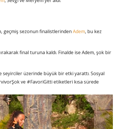
em
, Sevgi ve Meryem yer aldı.
!
n, geçmiş sezonun finalistlerinden
Adem
, bu kez
rakarak final turuna kaldı. Finalde ise Adem, şok bir
yirciler üzerinde büyük bir etki yarattı. Sosyal
ivorŞok ve #FavoriGitti etiketleri kısa sürede