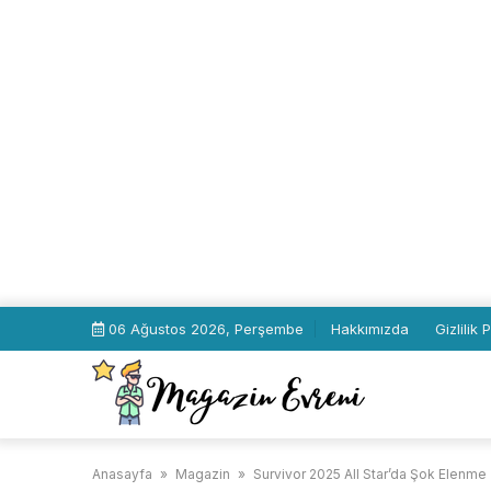
Skip
06 Ağustos 2026, Perşembe
Hakkımızda
Gizlilik 
to
content
Anasayfa
»
Magazin
»
Survivor 2025 All Star’da Şok Elenme