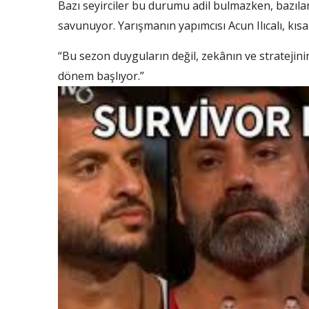
Bazı seyirciler bu durumu adil bulmazken, bazıl
savunuyor. Yarışmanın yapımcısı Acun Ilıcalı, kı
“Bu sezon duyguların değil, zekânın ve stratejinin
dönem başlıyor.”