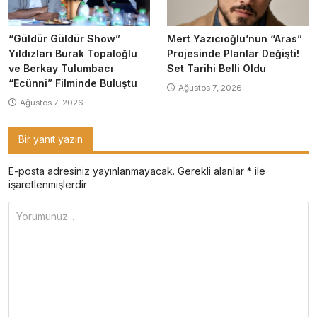
“Güldür Güldür Show”
Mert Yazıcıoğlu’nun “Aras”
Yıldızları Burak Topaloğlu
Projesinde Planlar Değişti!
ve Berkay Tulumbacı
Set Tarihi Belli Oldu
“Ecünni” Filminde Buluştu
Ağustos 7, 2026
Ağustos 7, 2026
Bir yanıt yazın
E-posta adresiniz yayınlanmayacak.
Gerekli alanlar
*
ile
işaretlenmişlerdir