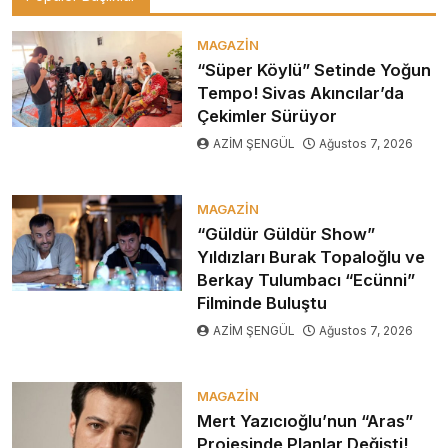
MAGAZIN
“Süper Köylü” Setinde Yoğun
Tempo! Sivas Akıncılar’da
Çekimler Sürüyor
AZİM ŞENGÜL
Ağustos 7, 2026
MAGAZIN
“Güldür Güldür Show”
Yıldızları Burak Topaloğlu ve
Berkay Tulumbacı “Ecünni”
Filminde Buluştu
AZİM ŞENGÜL
Ağustos 7, 2026
MAGAZIN
Mert Yazıcıoğlu’nun “Aras”
Projesinde Planlar Değişti!