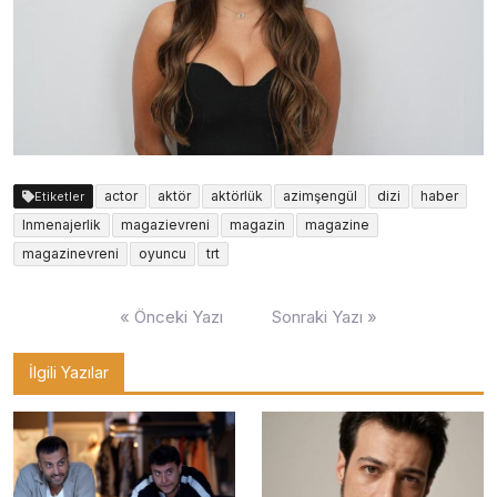
actor
aktör
aktörlük
azimşengül
dizi
haber
Etiketler
lnmenajerlik
magazievreni
magazin
magazine
magazinevreni
oyuncu
trt
Yazı
« Önceki Yazı
Sonraki Yazı »
gezinmesi
İlgili Yazılar