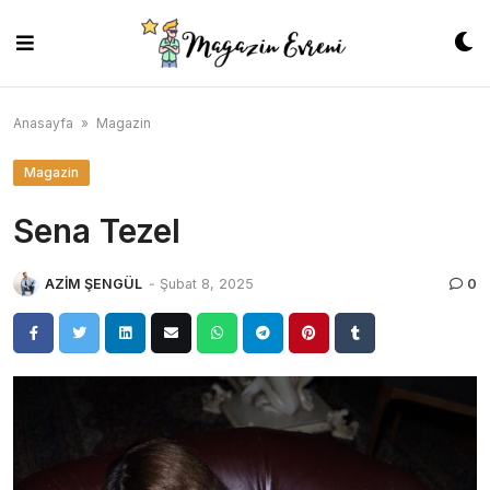
Skip
to
content
Anasayfa
»
Magazin
Magazin
Sena Tezel
AZİM ŞENGÜL
-
Şubat 8, 2025
0