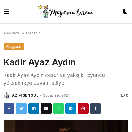
Skip
to
content
Anasayfa
»
Magazin
Magazin
Kadir Ayaz Aydın
Kadir Ayaz Aydın cesur ve yakışıklı oyuncu
yükselmeye devam ediyor .
AZİM ŞENGÜL
-
Şubat 29, 2024
0