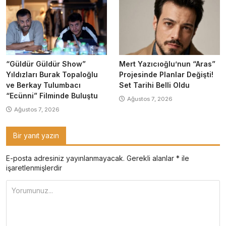
“Güldür Güldür Show”
Mert Yazıcıoğlu’nun “Aras”
Yıldızları Burak Topaloğlu
Projesinde Planlar Değişti!
ve Berkay Tulumbacı
Set Tarihi Belli Oldu
“Ecünni” Filminde Buluştu
Ağustos 7, 2026
Ağustos 7, 2026
Bir yanıt yazın
E-posta adresiniz yayınlanmayacak.
Gerekli alanlar
*
ile
işaretlenmişlerdir