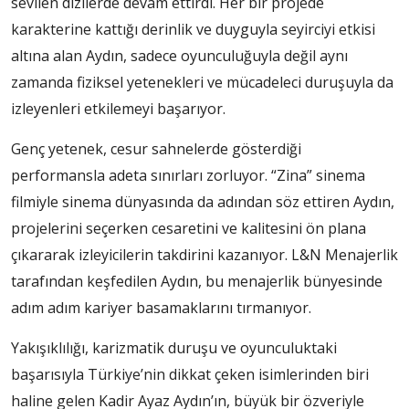
sevilen dizilerde devam ettirdi. Her bir projede
karakterine kattığı derinlik ve duyguyla seyirciyi etkisi
altına alan Aydın, sadece oyunculuğuyla değil aynı
zamanda fiziksel yetenekleri ve mücadeleci duruşuyla da
izleyenleri etkilemeyi başarıyor.
Genç yetenek, cesur sahnelerde gösterdiği
performansla adeta sınırları zorluyor. “Zina” sinema
filmiyle sinema dünyasında da adından söz ettiren Aydın,
projelerini seçerken cesaretini ve kalitesini ön plana
çıkararak izleyicilerin takdirini kazanıyor. L&N Menajerlik
tarafından keşfedilen Aydın, bu menajerlik bünyesinde
adım adım kariyer basamaklarını tırmanıyor.
Yakışıklılığı, karizmatik duruşu ve oyunculuktaki
başarısıyla Türkiye’nin dikkat çeken isimlerinden biri
haline gelen Kadir Ayaz Aydın’ın, büyük bir özveriyle