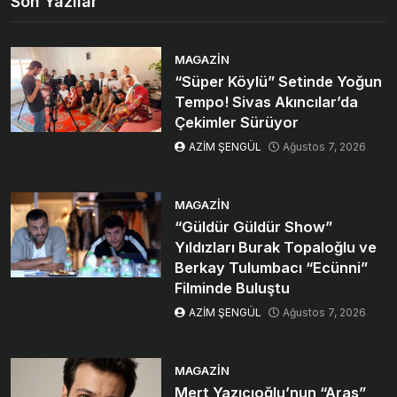
Son Yazılar
MAGAZIN
“Süper Köylü” Setinde Yoğun
Tempo! Sivas Akıncılar’da
Çekimler Sürüyor
AZİM ŞENGÜL
Ağustos 7, 2026
MAGAZIN
“Güldür Güldür Show”
Yıldızları Burak Topaloğlu ve
Berkay Tulumbacı “Ecünni”
Filminde Buluştu
AZİM ŞENGÜL
Ağustos 7, 2026
MAGAZIN
Mert Yazıcıoğlu’nun “Aras”