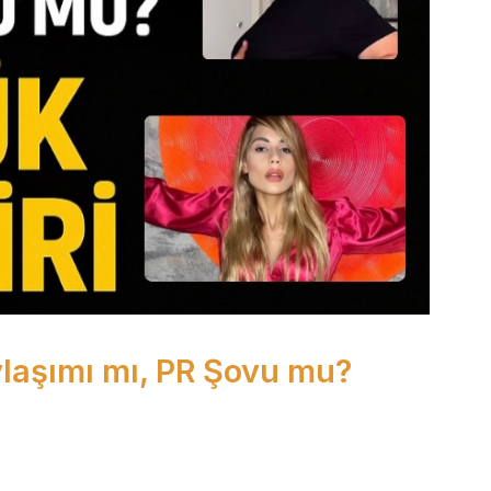
ylaşımı mı, PR Şovu mu?