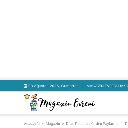
Skip
08 Ağustos 2026, Cumartesi
MAGAZİN EVRENİ HAKK
to
content
Anasayfa
»
Magazin
»
Dilan Polat’tan Yardım Paylaşımı mı,