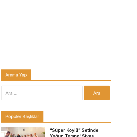
Arama Yap
Arama:
Popüler Başlıklar
“Süper Köylü” Setinde
Yoğun Tempo! Sivas