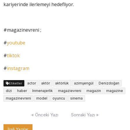
kariyerinde ilerlemeyi hedefliyor.
#magazinevreni ;
#
youtube
#
tiktok
#
instagram
actor
aktör
aktörlük
azimşengül
Denizdoğan
Etiketler
dizi
haber
lnmenajerlik
magazievreni
magazin
magazine
magazinevreni
model
oyuncu
sinema
Yazı
« Önceki Yazı
Sonraki Yazı »
gezinmesi
İlgili Yazılar