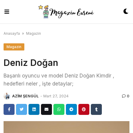
Skip
to
content
Anasayfa
»
Magazin
Magazin
Deniz Doğan
Başarılı oyuncu ve model Deniz Doğan Kimdir ,
hedefleri neler , işte detaylar;
AZİM ŞENGÜL
-
Mart 27, 2024
0