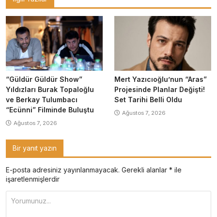
“Güldür Güldür Show”
Mert Yazıcıoğlu’nun “Aras”
Yıldızları Burak Topaloğlu
Projesinde Planlar Değişti!
ve Berkay Tulumbacı
Set Tarihi Belli Oldu
“Ecünni” Filminde Buluştu
Ağustos 7, 2026
Ağustos 7, 2026
Bir yanıt yazın
E-posta adresiniz yayınlanmayacak.
Gerekli alanlar
*
ile
işaretlenmişlerdir