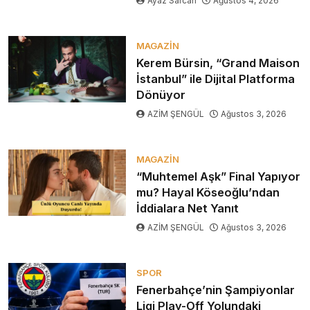
Ayaz Sarcan
Ağustos 4, 2026
MAGAZIN
Kerem Bürsin, “Grand Maison
İstanbul” ile Dijital Platforma
Dönüyor
AZİM ŞENGÜL
Ağustos 3, 2026
MAGAZIN
“Muhtemel Aşk” Final Yapıyor
mu? Hayal Köseoğlu’ndan
İddialara Net Yanıt
AZİM ŞENGÜL
Ağustos 3, 2026
SPOR
Fenerbahçe’nin Şampiyonlar
Ligi Play-Off Yolundaki