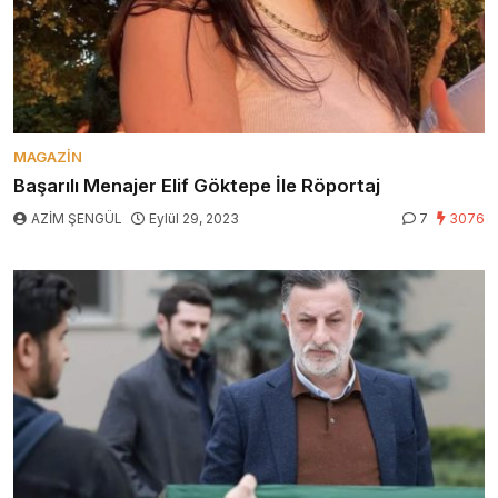
MAGAZIN
Başarılı Menajer Elif Göktepe İle Röportaj
AZİM ŞENGÜL
Eylül 29, 2023
7
3076