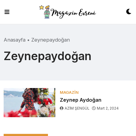
Skip
to
content
Anasayfa
•
Zeynepaydoğan
Zeynepaydoğan
MAGAZIN
Zeynep Aydoğan
AZİM ŞENGÜL
Mart 2, 2024