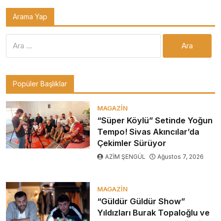
Arama Yap
Arama:
Popüler Başlıklar
MAGAZIN
“Süper Köylü” Setinde Yoğun
Tempo! Sivas Akıncılar’da
Çekimler Sürüyor
AZİM ŞENGÜL
Ağustos 7, 2026
MAGAZIN
“Güldür Güldür Show”
Yıldızları Burak Topaloğlu ve