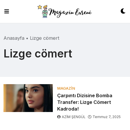
Skip
to
content
Anasayfa
•
Lizge cömert
Lizge cömert
MAGAZIN
Çarpıntı Dizisine Bomba
Transfer: Lizge Cömert
Kadroda!
AZİM ŞENGÜL
Temmuz 7, 2025