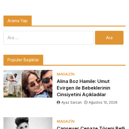
Arama Yap
Arama:
Popüler Başlıklar
MAGAZIN
Alina Boz Hamile: Umut
Evirgen ile Bebeklerinin
Cinsiyetini Açıkladılar
Ayaz Sarcan
Ağustos 10, 2026
MAGAZIN
Cansever Cenaze Töreni Belli